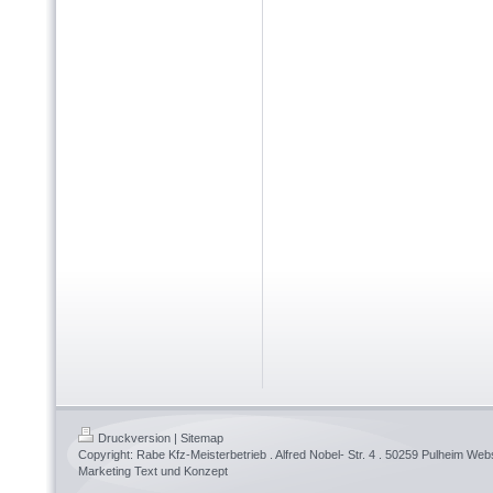
Druckversion
|
Sitemap
Copyright: Rabe Kfz-Meisterbetrieb . Alfred Nobel- Str. 4 . 50259 Pulheim We
Marketing Text und Konzept