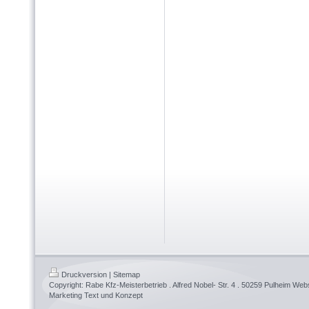
Druckversion
|
Sitemap
Copyright: Rabe Kfz-Meisterbetrieb . Alfred Nobel- Str. 4 . 50259 Pulheim We
Marketing Text und Konzept