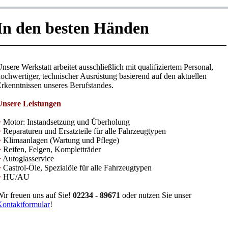
In den besten Händen
nsere Werkstatt arbeitet ausschließlich mit qualifiziertem Personal,
ochwertiger, technischer Ausrüstung basierend auf den aktuellen
rkenntnissen unseres Berufstandes.
Unsere Leistungen
>
Motor: Instandsetzung und Überholung
>
Reparaturen und Ersatzteile für alle Fahrzeugtypen
>
Klimaanlagen (Wartung und Pflege)
>
Reifen, Felgen, Kompletträder
>
Autoglasservice
>
Castrol-Öle, Spezialöle für alle Fahrzeugtypen
>
HU/AU
ir freuen uns auf Sie!
02234 - 89671
oder nutzen Sie unser
ontaktformular
!